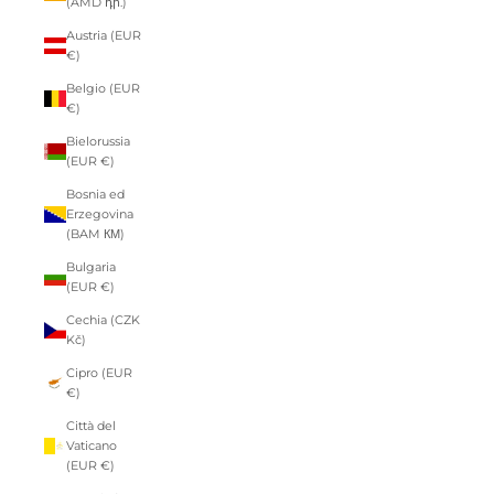
(AMD դր.)
Austria (EUR
€)
Belgio (EUR
€)
Bielorussia
(EUR €)
Bosnia ed
Erzegovina
(BAM КМ)
Bulgaria
(EUR €)
Cechia (CZK
Kč)
Cipro (EUR
€)
Città del
Vaticano
(EUR €)