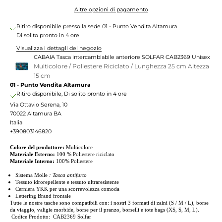
Altre opzioni di pagamento
Ritiro disponibile presso la sede 01 - Punto Vendita Altamura
Di solito pronto in 4 ore
Visualizza i dettagli del negozio
CABAIA Tasca intercambiabile anteriore SOLFAR CAB2369 Unisex
Multicolore / Poliestere Riciclato / Lunghezza 25 cm Altezza
15 cm
01 - Punto Vendita Altamura
Ritiro disponibile, Di solito pronto in 4 ore
Via Ottavio Serena, 10
70022 Altamura BA
Italia
+390803146820
Colore del produttore:
Multicolore
Materiale Esterno:
100 % Poliestere riciclato
Materiale Interno:
100% Poliestere
Sistema Molle
: Tasca antifurto
Tessuto idrorepellente e tessuto ultraresistente
Cerniera YKK per una scorrevolezza comoda
Lettering Brand frontale
Tutte le nostre tasche sono compatibili con: i nostri 3 formati di zaini (S / M / L), borse
da viaggio, valigie morbide, borse per il pranzo, borselli e tote bags (XS, S, M, L).
Codice Prodotto: CAB2369 Solfar