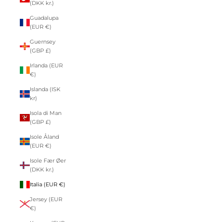
(DKK kr.)
Guadalupa
(EUR €)
Guernsey
(GBP £)
Irlanda (EUR
€)
Islanda (ISK
kr)
Isola di Man
(GBP £)
Isole Åland
(EUR €)
Isole Fær Øer
(DKK kr.)
Italia (EUR €)
Jersey (EUR
€)