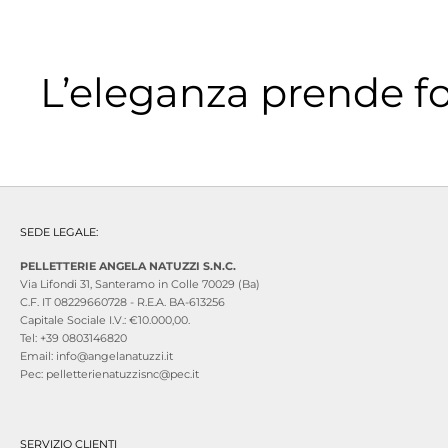
L’eleganza prende f
SEDE LEGALE:
PELLETTERIE ANGELA NATUZZI S.N.C.
Via Lifondi 31, Santeramo in Colle 70029 (Ba)
C.F. IT 08229660728 - R.E.A. BA-613256
Capitale Sociale I.V.: €10.000,00.
Tel: +39 0803146820
Email: info@angelanatuzzi.it
Pec: pelletterienatuzzisnc@pec.it
SERVIZIO CLIENTI