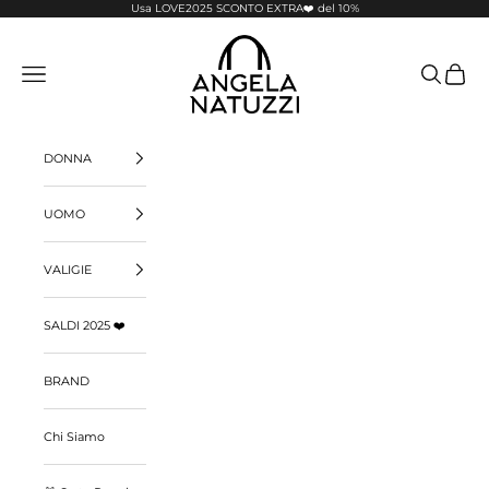
Vai al contenuto
Usa LOVE2025 SCONTO EXTRA❤️ del 10%
Pelletterie Angela Natuzzi
Menù
Cerca
Carrello
DONNA
UOMO
VALIGIE
SALDI 2025 ❤️
BRAND
Chi Siamo