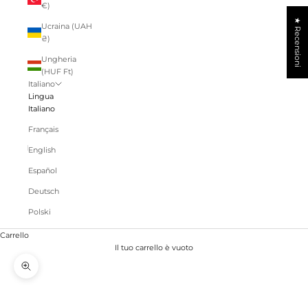
€)
★ Recensioni
Ucraina (UAH
₴)
Ungheria
(HUF Ft)
Italiano
Lingua
Italiano
Français
English
Español
Deutsch
Polski
Carrello
Il tuo carrello è vuoto
Ingrandisci immagine