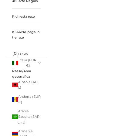
🎁 Carte Regalo
Richiesta reso
KLARNA paga in
tre rate
LOGIN
Italia (EUR
€)
Paese/Area
geografica
Albania (ALL
L)
Andorra (EUR
€)
Arabia
Saudita (SAR
ر.س)
Armenia