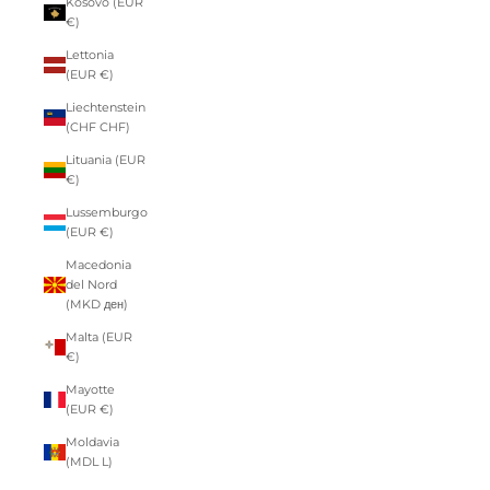
Kosovo (EUR
€)
Lettonia
(EUR €)
Liechtenstein
(CHF CHF)
Lituania (EUR
€)
Lussemburgo
(EUR €)
Macedonia
del Nord
(MKD ден)
Malta (EUR
€)
Mayotte
(EUR €)
Moldavia
(MDL L)