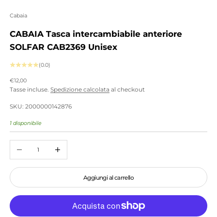
Cabaia
CABAIA Tasca intercambiabile anteriore
SOLFAR CAB2369 Unisex
(0.0)
Prezzo scontato
€12,00
Tasse incluse.
Spedizione calcolata
al checkout
SKU: 2000000142876
1 disponibile
Diminuisci quantità
Aumenta quantità
Aggiungi al carrello