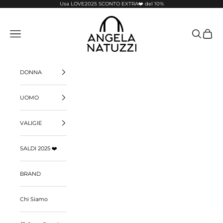
Passer au contenu
Usa LOVE2025 SCONTO EXTRA❤️ del 10%
Pelletterie Angela Natuzzi
Menu
Recherche
Panier
DONNA
UOMO
VALIGIE
SALDI 2025 ❤️
BRAND
Chi Siamo