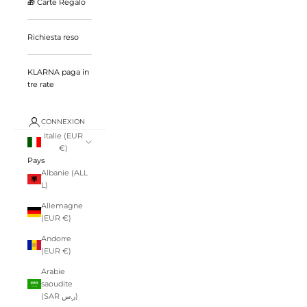
🎁 Carte Regalo
Richiesta reso
KLARNA paga in
tre rate
CONNEXION
Italie (EUR
€)
Pays
Albanie (ALL
L)
Allemagne
(EUR €)
Andorre
(EUR €)
Arabie
saoudite
(SAR ر.س)