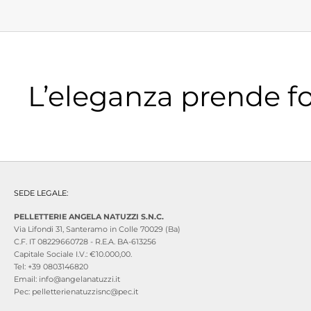
L’eleganza prende f
SEDE LEGALE:
PELLETTERIE ANGELA NATUZZI S.N.C.
Via Lifondi 31, Santeramo in Colle 70029 (Ba)
C.F. IT 08229660728 - R.E.A. BA-613256
Capitale Sociale I.V.: €10.000,00.
Tel: +39 0803146820
Email: info@angelanatuzzi.it
Pec: pelletterienatuzzisnc@pec.it