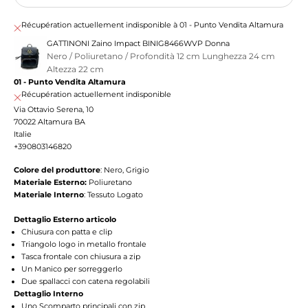
Récupération actuellement indisponible à 01 - Punto Vendita Altamura
GATTINONI Zaino Impact BINIG8466WVP Donna
Nero / Poliuretano / Profondità 12 cm Lunghezza 24 cm
Altezza 22 cm
01 - Punto Vendita Altamura
Récupération actuellement indisponible
Via Ottavio Serena, 10
70022 Altamura BA
Italie
+390803146820
Colore del produttore
: Nero, Grigio
Materiale Esterno:
Poliuretano
Materiale Interno
: Tessuto Logato
Dettaglio Esterno articolo
Chiusura con patta e clip
Triangolo logo in metallo frontale
Tasca frontale con chiusura a zip
Un Manico per sorreggerlo
Due spallacci con catena regolabili
Dettaglio Interno
Uno Scomparto principali con zip