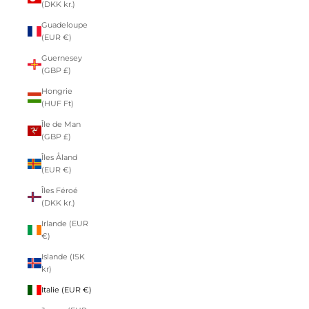
(DKK kr.)
Guadeloupe
(EUR €)
Guernesey
(GBP £)
Hongrie
(HUF Ft)
Île de Man
(GBP £)
Îles Åland
(EUR €)
Îles Féroé
(DKK kr.)
Irlande (EUR
€)
Islande (ISK
kr)
Italie (EUR €)