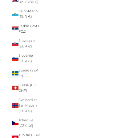
Uni (GBP £)
Saint-Marin
(EUR €)
Serbie (RSD
РСД)
Slovaquie
(EUR €)
Slovénie
(EUR €)
Suède (SEK
kr)
Suisse (CHF
CHF)
Svalbard et
Jan Mayen
(EUR €)
Tchéquie
(CZK Kč)
Tunisie (EUR