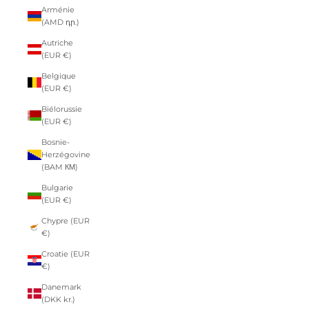
Arménie
(AMD դր.)
Autriche
(EUR €)
Belgique
(EUR €)
Biélorussie
(EUR €)
Bosnie-
Herzégovine
(BAM КМ)
Bulgarie
(EUR €)
Chypre (EUR
€)
Croatie (EUR
€)
Danemark
(DKK kr.)