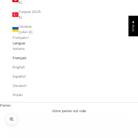
€)
Turquie (EUR
€)
★ Avis
Ukraine
(UAH ₴)
Français
Langue
Italiano
Français
English
Español
Deutsch
Polski
Panier
Votre panier est vide
Zoomer sur l'image