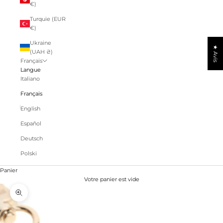
€)
Turquie (EUR
€)
Ukraine
★ Avis
(UAH ₴)
Français
Langue
Italiano
Français
English
Español
Deutsch
Polski
Panier
Votre panier est vide
Zoomer sur l'image