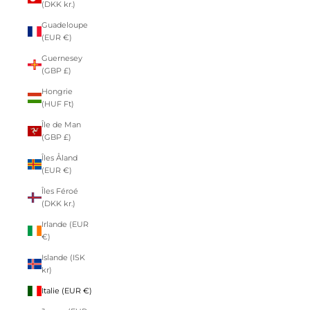
(DKK kr.)
Guadeloupe
(EUR €)
Guernesey
(GBP £)
Hongrie
(HUF Ft)
Île de Man
(GBP £)
Îles Åland
(EUR €)
Îles Féroé
(DKK kr.)
Irlande (EUR
€)
Islande (ISK
kr)
Italie (EUR €)