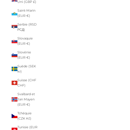
Uni (GBP £)
Saint-Marin
(EUR €)
Serbie (RSD
РСД)
Slovaquie
(EUR €)
Slovénie
(EUR €)
Suède (SEK
kr)
Suisse (CHF
CHF)
Svalbard et
Jan Mayen
(EUR €)
Tchéquie
(CZK Kč)
Tunisie (EUR