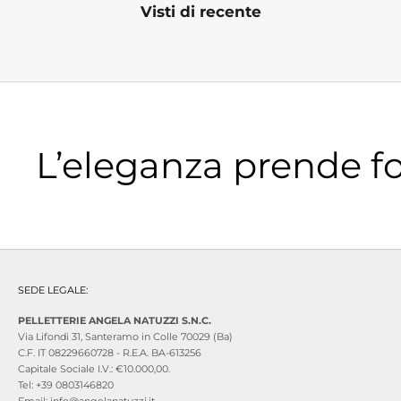
Visti di recente
L’eleganza prende f
SEDE LEGALE:
PELLETTERIE ANGELA NATUZZI S.N.C.
Via Lifondi 31, Santeramo in Colle 70029 (Ba)
C.F. IT 08229660728 - R.E.A. BA-613256
Capitale Sociale I.V.: €10.000,00.
Tel: +39 0803146820