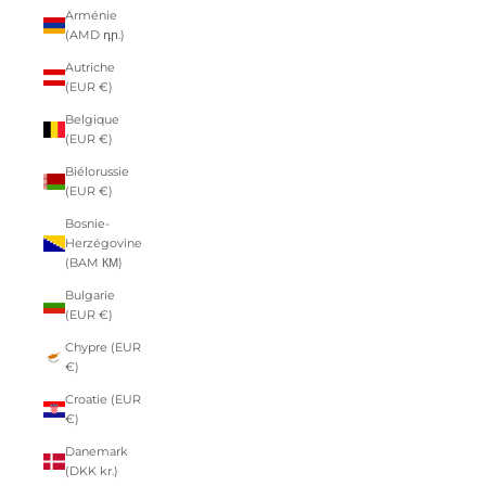
Arménie
(AMD դր.)
Autriche
(EUR €)
Belgique
(EUR €)
Biélorussie
(EUR €)
Bosnie-
Herzégovine
(BAM КМ)
Bulgarie
(EUR €)
Chypre (EUR
€)
Croatie (EUR
€)
Danemark
(DKK kr.)