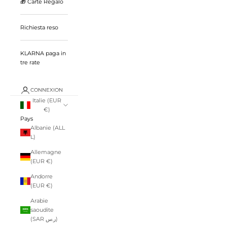
🎁 Carte Regalo
Richiesta reso
KLARNA paga in
tre rate
CONNEXION
Italie (EUR
€)
Pays
Albanie (ALL
L)
Allemagne
(EUR €)
Andorre
(EUR €)
Arabie
saoudite
(SAR ر.س)