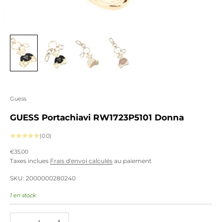
Guess
GUESS Portachiavi RW1723P5101 Donna
(0.0)
Prix de vente
€35,00
Taxes inclues
Frais d'envoi calculés
au paiement
SKU: 2000000280240
1 en stock
Diminuer la quantité
Augmenter la quantité