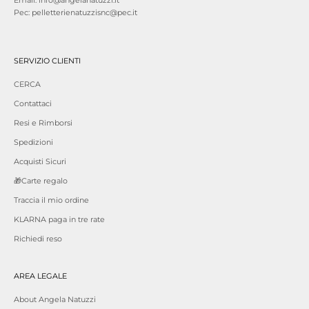
Email: info@angelanatuzzi.it
Pec: pelletterienatuzzisnc@pec.it
SERVIZIO CLIENTI
CERCA
Contattaci
Resi e Rimborsi
Spedizioni
Acquisti Sicuri
🎁Carte regalo
Traccia il mio ordine
KLARNA paga in tre rate
Richiedi reso
AREA LEGALE
About Angela Natuzzi