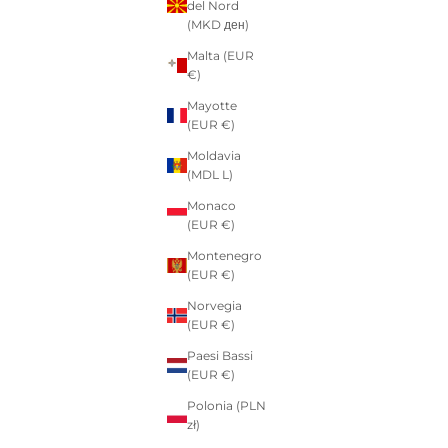
del Nord
(MKD ден)
Malta (EUR
€)
Mayotte
(EUR €)
Moldavia
(MDL L)
Monaco
(EUR €)
Montenegro
(EUR €)
Norvegia
(EUR €)
Paesi Bassi
(EUR €)
Polonia (PLN
zł)