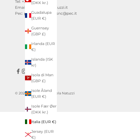
Tel: +39 0803146820
(DKK kr.)
Email: info@angelanatuzzi.it
Guadalupa
Pec: pelletterienatuzzisnc@pec.it
(EUR €)
Guernsey
(GBP £)
Irlanda (EUR
€)
Islanda (ISK
kr)
Isola di Man
(GBP £)
Isole Åland
© 2026 - Pelletterie Angela Natuzzi
(EUR €)
Isole Fær Øer
(DKK kr.)
Italia (EUR €)
Jersey (EUR
€)