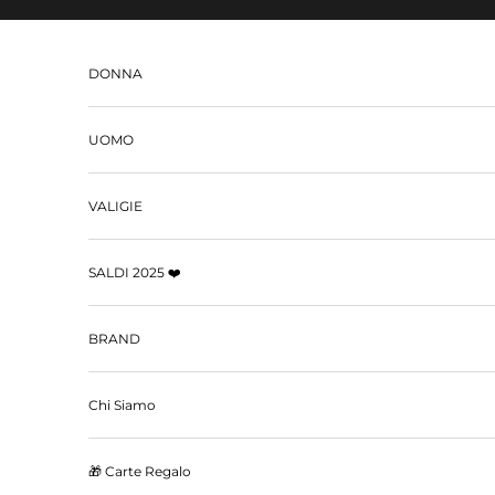
Vai al contenuto
DONNA
UOMO
VALIGIE
SALDI 2025 ❤️
BRAND
Chi Siamo
🎁 Carte Regalo