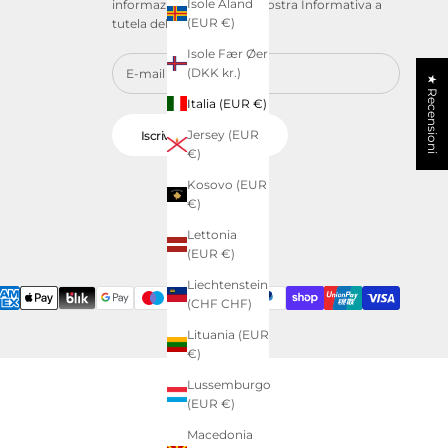
Isole Åland
informazioni consulta la nostra
Informativa a
(EUR €)
tutela della privacy
.
Isole Fær Øer
(DKK kr.)
★ Recensioni
Italia (EUR €)
Jersey (EUR
Iscriviti alla newsletter
€)
Kosovo (EUR
€)
Lettonia
(EUR €)
Liechtenstein
(CHF CHF)
Lituania (EUR
€)
Lussemburgo
(EUR €)
Macedonia