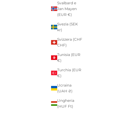
Svalbard e
Jan Mayen
(EUR €)
Svezia (SEK
kr)
Svizzera (CHF
CHF)
Tunisia (EUR
€)
Turchia (EUR
€)
Ucraina
(UAH ₴)
Ungheria
(HUF Ft)