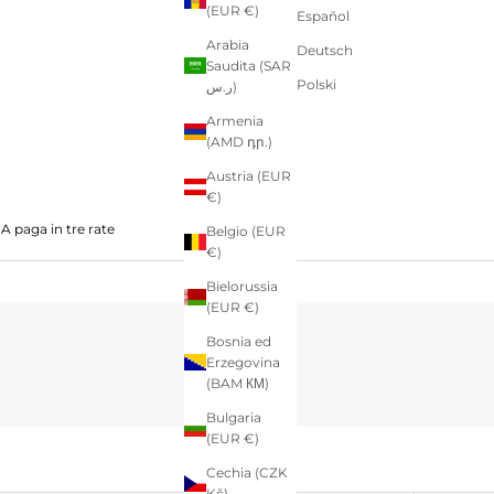
(EUR €)
Español
Arabia
Deutsch
Saudita (SAR
Polski
ر.س)
Armenia
(AMD դր.)
Austria (EUR
€)
 paga in tre rate
Belgio (EUR
€)
Bielorussia
(EUR €)
Bosnia ed
Erzegovina
(BAM КМ)
Bulgaria
(EUR €)
Cechia (CZK
Kč)