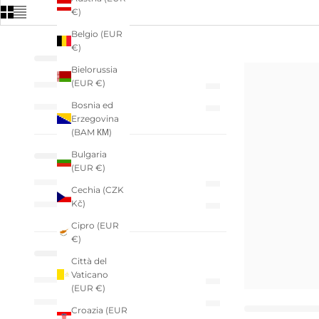
€)
Belgio (EUR
€)
Bielorussia
(EUR €)
Bosnia ed
Erzegovina
(BAM КМ)
Bulgaria
(EUR €)
Cechia (CZK
Kč)
Cipro (EUR
€)
Città del
Vaticano
(EUR €)
Croazia (EUR