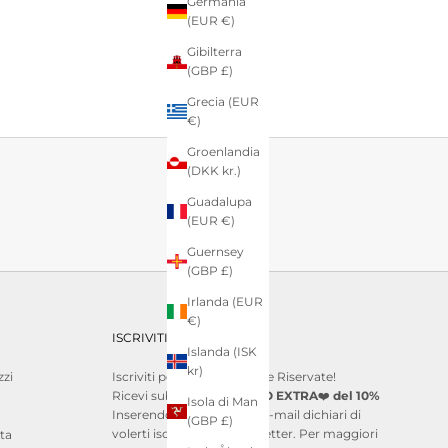
Germania
(EUR €)
Gibilterra
(GBP £)
Grecia (EUR
€)
Groenlandia
(DKK kr.)
Guadalupa
(EUR €)
Guernsey
(GBP £)
Irlanda (EUR
€)
ISCRIVITI alla Newsletter
Islanda (ISK
kr)
zi
Iscriviti per ricevere Offerte Riservate!
Ricevi subito uno
SCONTO EXTRA
❤️
del 10%
Isola di Man
Inserendo il tuo indirizzo e-mail dichiari di
(GBP £)
volerti iscrivere alla newsletter. Per maggiori
ta