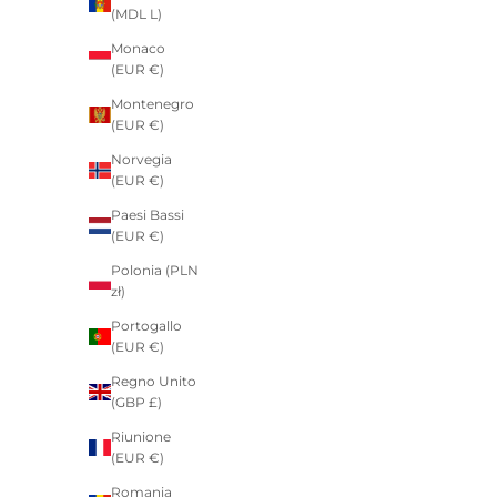
(MDL L)
Monaco
(EUR €)
Montenegro
(EUR €)
Norvegia
(EUR €)
Paesi Bassi
(EUR €)
Polonia (PLN
zł)
Portogallo
(EUR €)
Regno Unito
(GBP £)
Riunione
(EUR €)
Romania