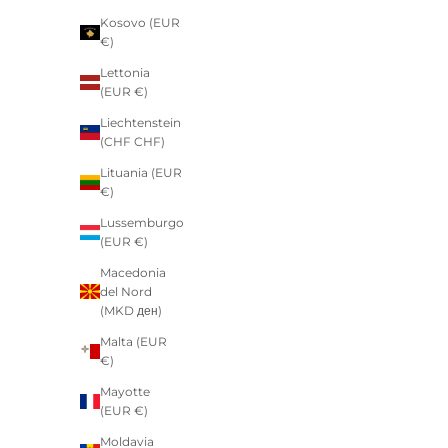
Kosovo (EUR
€)
Lettonia
(EUR €)
Liechtenstein
(CHF CHF)
Lituania (EUR
€)
Lussemburgo
(EUR €)
Macedonia
del Nord
(MKD ден)
Malta (EUR
€)
Mayotte
(EUR €)
Moldavia