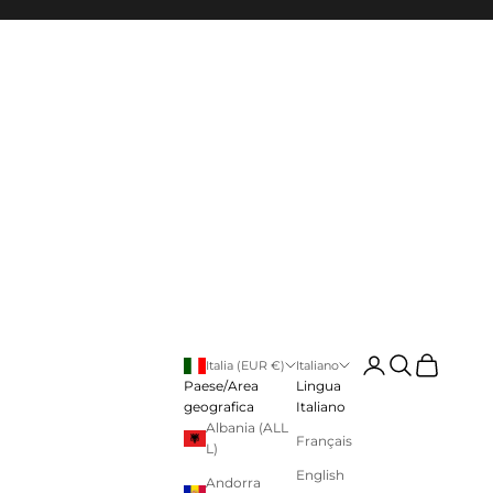
Login
Cerca
Carrello
Italia (EUR €)
Italiano
Paese/Area
Lingua
geografica
Italiano
Albania (ALL
Français
L)
English
Andorra