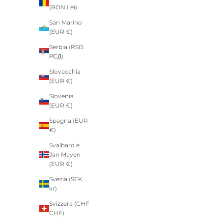
(RON Lei)
San Marino
(EUR €)
Serbia (RSD
РСД)
Slovacchia
(EUR €)
Slovenia
(EUR €)
Spagna (EUR
€)
Svalbard e
Jan Mayen
(EUR €)
Svezia (SEK
kr)
Svizzera (CHF
CHF)