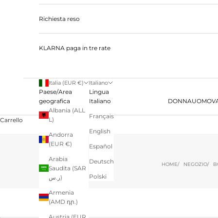
Richiesta reso
KLARNA paga in tre rate
Italia (EUR €)
Italiano
Paese/Area
Lingua
geografica
Italiano
DONNA
UOMO
V
Albania (ALL
Français
L)
Carrello
English
Andorra
(EUR €)
Español
Arabia
Deutsch
HOME
NEGOZIO
B
Saudita (SAR
Polski
ر.س)
Armenia
(AMD դր.)
Austria (EUR