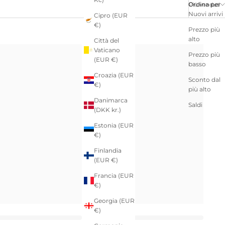
Ordina per
Più venduti
Nuovi arrivi
Cipro (EUR
€)
Prezzo più
alto
Città del
Vaticano
Prezzo più
(EUR €)
basso
Croazia (EUR
Sconto dal
€)
più alto
Danimarca
Saldi
(DKK kr.)
Estonia (EUR
€)
Finlandia
(EUR €)
Francia (EUR
€)
Georgia (EUR
€)