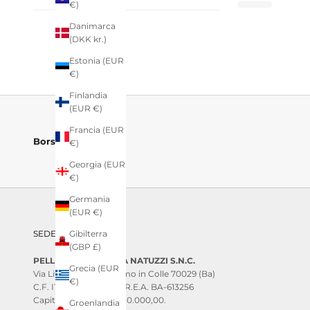
€)
Danimarca
(DKK kr.)
Estonia (EUR
€)
Finlandia
(EUR €)
Francia (EUR
Borse da Mare
€)
Georgia (EUR
€)
Germania
(EUR €)
SEDE LEGALE:
Gibilterra
(GBP £)
PELLETTERIE ANGELA NATUZZI S.N.C.
Grecia (EUR
Via Lifondi 31, Santeramo in Colle 70029 (Ba)
€)
C.F. IT 08229660728 - R.E.A. BA-613256
Capitale Sociale I.V.: €10.000,00.
Groenlandia