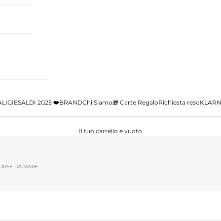
ALIGIE
SALDI 2025 ❤️
BRAND
Chi Siamo
🎁 Carte Regalo
Richiesta reso
KLARNA
Il tuo carrello è vuoto
ORSE DA MARE