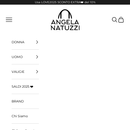
Vai al contenuto
Usa LOVE2025 SCONTO EXTRA❤️ del 10%
Pelletterie Angela Natuzzi
Menù
Cerca
Carrello
DONNA
UOMO
VALIGIE
SALDI 2025 ❤️
BRAND
Chi Siamo