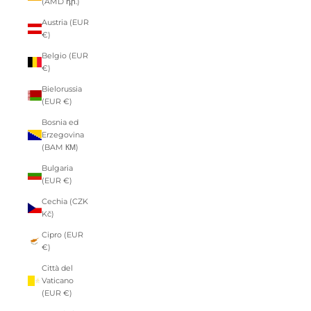
(AMD դր.)
Austria (EUR
€)
Belgio (EUR
€)
Bielorussia
(EUR €)
Bosnia ed
Erzegovina
(BAM КМ)
Bulgaria
(EUR €)
Cechia (CZK
Kč)
Cipro (EUR
€)
Città del
Vaticano
(EUR €)