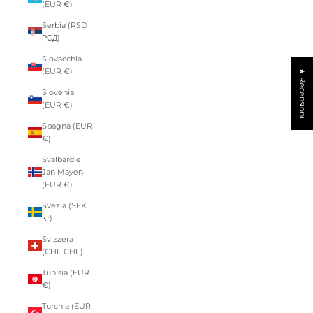
(EUR €)
Serbia (RSD
РСД)
Slovacchia
(EUR €)
★ Recensioni
Slovenia
(EUR €)
Spagna (EUR
€)
Svalbard e
Jan Mayen
(EUR €)
Svezia (SEK
kr)
Svizzera
(CHF CHF)
Tunisia (EUR
€)
Turchia (EUR