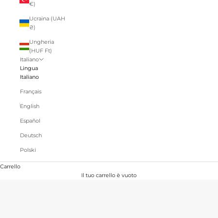
€)
Ucraina (UAH
₴)
Ungheria
(HUF Ft)
Italiano
Lingua
Italiano
Français
English
Español
Deutsch
Polski
Carrello
Il tuo carrello è vuoto