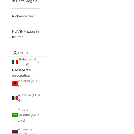
🎁 Carte Regalo
Richiesta reso
KLARNA paga in
tre rate
LOGIN
Italia (EUR
€)
Paese/Area
geografica
Albania (ALL
L)
Andorra (EUR
€)
Arabia
Saudita (SAR
ر.س)
Armenia