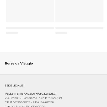
Borse da Viaggio
SEDE LEGALE:
PELLETTERIE ANGELA NATUZZI S.N.C.
Via Lifondi 31, Santeramo in Colle 70029 (Ba)
C.F. IT 08229660728 - R.E.A. BA-613256
Capitale Sociale I.V.: €10.000,00.