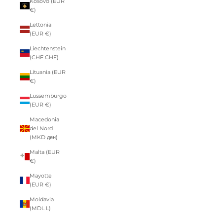
Kosovo (EUR
€)
Lettonia
(EUR €)
Liechtenstein
(CHF CHF)
Lituania (EUR
€)
Lussemburgo
(EUR €)
Macedonia
del Nord
(MKD ден)
Malta (EUR
€)
Mayotte
(EUR €)
Moldavia
(MDL L)