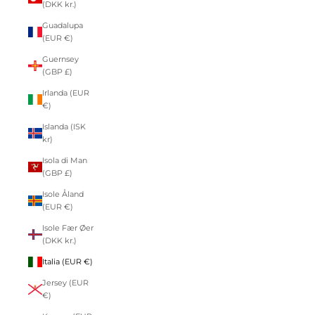
(DKK kr.)
Guadalupa
(EUR €)
Guernsey
(GBP £)
Irlanda (EUR
€)
Islanda (ISK
kr)
Isola di Man
(GBP £)
Isole Åland
(EUR €)
Isole Fær Øer
(DKK kr.)
Italia (EUR €)
Jersey (EUR
€)