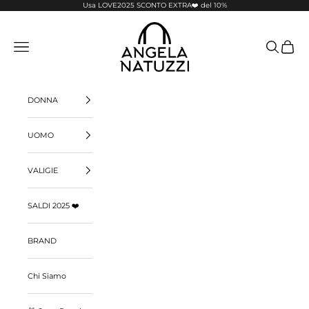
Vai al contenuto
Usa LOVE2025 SCONTO EXTRA❤️ del 10%
Pelletterie Angela Natuzzi
Menù
Cerca
Carrello
DONNA
UOMO
VALIGIE
SALDI 2025 ❤️
BRAND
Chi Siamo