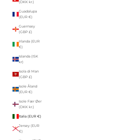
(DKK kr.)
Guadalupa
(EUR €)
Guernsey
(GBP £)
Irlanda (EUR
€)
Islanda (ISK
kr)
Isola di Man
(GBP £)
Isole Åland
(EUR €)
Isole Fær Øer
(DKK kr.)
Italia (EUR €)
Jersey (EUR
€)