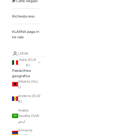
🎁 Carte Regalo
Richiesta reso
KLARNA paga in
tre rate
LOGIN
Italia (EUR
€)
Paese/Area
geografica
Albania (ALL
L)
Andorra (EUR
€)
Arabia
Saudita (SAR
ر.س)
Armenia