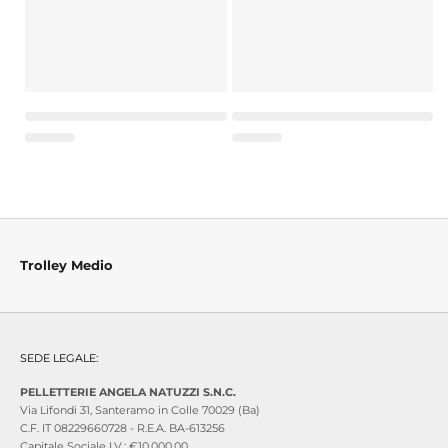
Trolley Medio
SEDE LEGALE:
PELLETTERIE ANGELA NATUZZI S.N.C.
Via Lifondi 31, Santeramo in Colle 70029 (Ba)
C.F. IT 08229660728 - R.E.A. BA-613256
Capitale Sociale I.V.: €10.000,00.