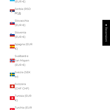
(EUR €)
Serbia (RSD
РСД)
Slovacchia
(EUR €)
★ Recensioni
Slovenia
(EUR €)
Spagna (EUR
€)
Svalbard e
Jan Mayen
(EUR €)
Svezia (SEK
kr)
Svizzera
(CHF CHF)
Tunisia (EUR
€)
Turchia (EUR