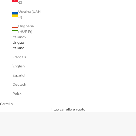
€)
Ucraina (UAH
₴)
Ungheria
(HUF Ft)
Italiano
Lingua
Italiano
Français
English
Español
Deutsch
Polski
Carrello
Il tuo carrello è vuoto