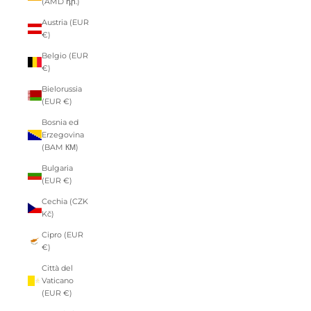
(AMD դր.)
Austria (EUR
€)
Belgio (EUR
€)
Bielorussia
(EUR €)
Bosnia ed
Erzegovina
(BAM КМ)
Bulgaria
(EUR €)
Cechia (CZK
Kč)
Cipro (EUR
€)
Città del
Vaticano
(EUR €)