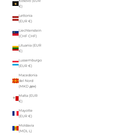
Kosovo (EUR
€)
Lettonia
(EUR €)
Liechtenstein
(CHF CHF)
Lituania (EUR
€)
Lussemburgo
(EUR €)
Macedonia
del Nord
(MKD ден)
Malta (EUR
€)
Mayotte
(EUR €)
Moldavia
(MDL L)