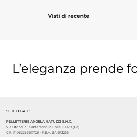
Visti di recente
L’eleganza prende f
SEDE LEGALE:
PELLETTERIE ANGELA NATUZZI S.N.C.
Via Lifondi 31, Santeramo in Colle 70029 (Ba)
C.F. IT 08229660728 - R.E.A. BA-613256