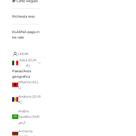
🎁 Carte Regalo
Richiesta reso
KLARNA paga in
tre rate
LOGIN
Italia (EUR
€)
Paese/Area
geografica
Albania (ALL
L)
Andorra (EUR
€)
Arabia
Saudita (SAR
ر.س)
Armenia