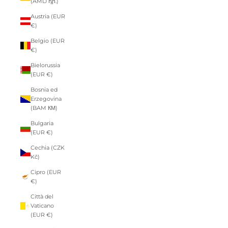
(AMD դր.)
Austria (EUR
€)
Belgio (EUR
€)
Bielorussia
(EUR €)
Bosnia ed
Erzegovina
(BAM КМ)
Bulgaria
(EUR €)
Cechia (CZK
Kč)
Cipro (EUR
€)
Città del
Vaticano
(EUR €)