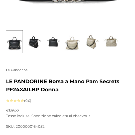
Le Pandorine
LE PANDORINE Borsa a Mano Pam Secrets
PF24XAILBP Donna
(0.0)
Prezzo scontato
€139,00
Tasse incluse.
Spedizione calcolata
al checkout
SKU: 2000000164052