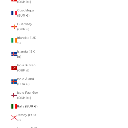
(DKK kr.)
Guadalupa
(EUR €)
Guernsey
(GBP £)
Irlanda (EUR
€)
Islanda (ISK
kr)
Isola di Man
(GBP £)
Isole Åland
(EUR €)
Isole Fær Øer
(DKK kr.)
Italia (EUR €)
Jersey (EUR
€)