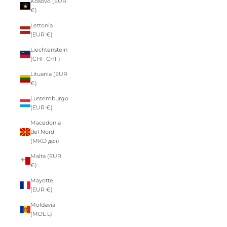
Kosovo (EUR
€)
Lettonia
(EUR €)
Liechtenstein
(CHF CHF)
Lituania (EUR
€)
Lussemburgo
(EUR €)
Macedonia
del Nord
(MKD ден)
Malta (EUR
€)
Mayotte
(EUR €)
Moldavia
(MDL L)