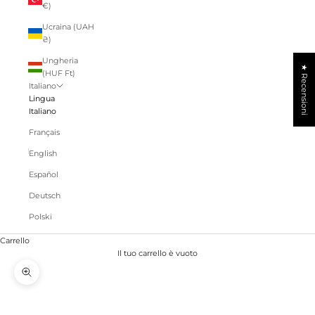
€)
Ucraina (UAH
₴)
Ungheria
★ Recensioni
(HUF Ft)
Italiano
Lingua
Italiano
Français
English
Español
Deutsch
Polski
Carrello
Il tuo carrello è vuoto
Ingrandisci immagine