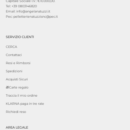
Capitale Sociale I.V.: €10.000,00.
Tel: +39 0803146820
Email: info@angelanatuzzi.it
Pec: pelletterienatuzzisnc@pec.it
SERVIZIO CLIENTI
CERCA
Contattaci
Resi e Rimborsi
Spedizioni
Acquisti Sicuri
🎁Carte regalo
Traccia il mio ordine
KLARNA paga in tre rate
Richiedi reso
AREA LEGALE