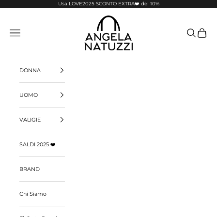
Vai al contenuto
Usa LOVE2025 SCONTO EXTRA❤️ del 10%
Pelletterie Angela Natuzzi
Menù
Cerca
Carrello
DONNA
UOMO
VALIGIE
SALDI 2025 ❤️
BRAND
Chi Siamo