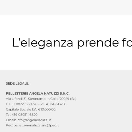
L’eleganza prende f
SEDE LEGALE:
PELLETTERIE ANGELA NATUZZI S.N.C.
Via Lifondi 31, Santeramo in Colle 70029 (Ba)
C.F. IT 08229660728 - R.E.A. BA-613256
Capitale Sociale I.V.: €10.000,00.
Tel: +39 0803146820
Email: info@angelanatuzzi.it
Pec: pelletterienatuzzisnc@pec.it