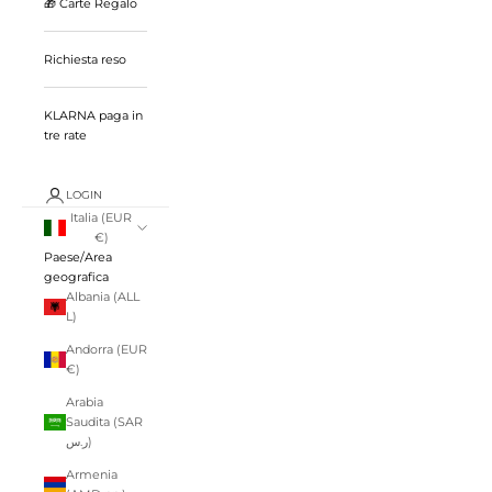
🎁 Carte Regalo
Richiesta reso
KLARNA paga in
tre rate
LOGIN
Italia (EUR
€)
Paese/Area
geografica
Albania (ALL
L)
Andorra (EUR
€)
Arabia
Saudita (SAR
ر.س)
Armenia