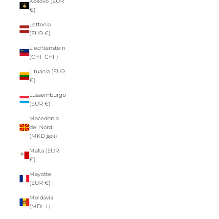
Kosovo (EUR
€)
Lettonia
(EUR €)
Liechtenstein
(CHF CHF)
Lituania (EUR
€)
Lussemburgo
(EUR €)
Macedonia
del Nord
(MKD ден)
Malta (EUR
€)
Mayotte
(EUR €)
Moldavia
(MDL L)