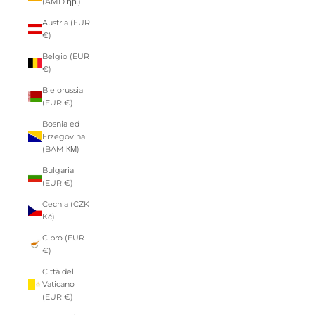
(AMD դր.)
Austria (EUR
€)
Belgio (EUR
€)
Bielorussia
(EUR €)
Bosnia ed
Erzegovina
(BAM КМ)
Bulgaria
(EUR €)
Cechia (CZK
Kč)
Cipro (EUR
€)
Città del
Vaticano
(EUR €)