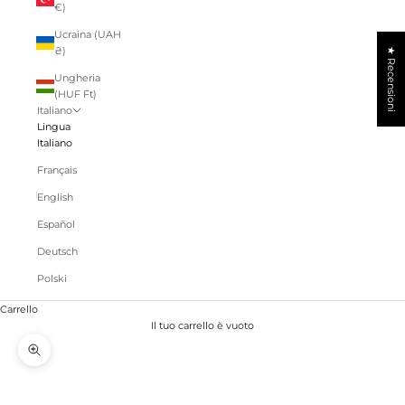
€)
Ucraina (UAH
₴)
★ Recensioni
Ungheria
(HUF Ft)
Italiano
Lingua
Italiano
Français
English
Español
Deutsch
Polski
Carrello
Il tuo carrello è vuoto
Ingrandisci immagine