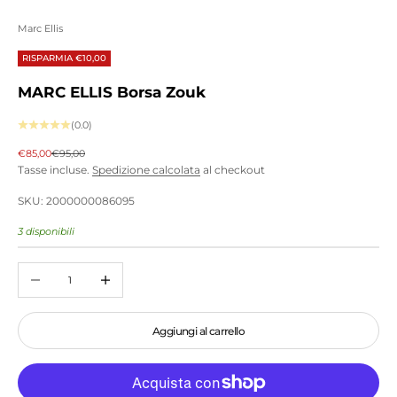
Marc Ellis
RISPARMIA €10,00
MARC ELLIS Borsa Zouk
(0.0)
Prezzo scontato
Prezzo
€85,00
€95,00
Tasse incluse.
Spedizione calcolata
al checkout
SKU: 2000000086095
3 disponibili
Diminuisci quantità
Aumenta quantità
Aggiungi al carrello