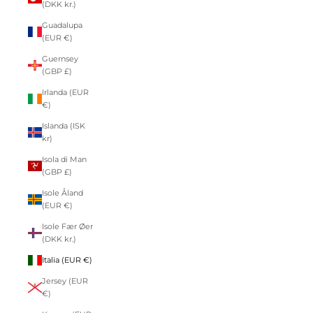
(DKK kr.)
Guadalupa
(EUR €)
Guernsey
(GBP £)
Irlanda (EUR
€)
Islanda (ISK
kr)
Isola di Man
(GBP £)
Isole Åland
(EUR €)
Isole Fær Øer
(DKK kr.)
Italia (EUR €)
Jersey (EUR
€)