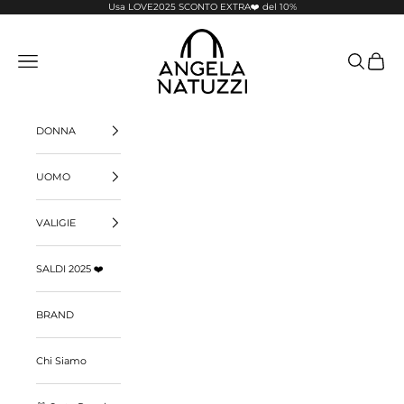
Vai al contenuto
Usa LOVE2025 SCONTO EXTRA❤️ del 10%
Pelletterie Angela Natuzzi
Menù
Cerca
Carrello
DONNA
UOMO
VALIGIE
SALDI 2025 ❤️
BRAND
Chi Siamo