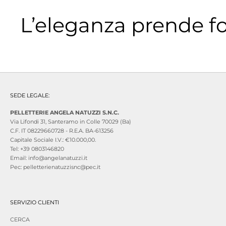
L’eleganza prende f
SEDE LEGALE:
PELLETTERIE ANGELA NATUZZI S.N.C.
Via Lifondi 31, Santeramo in Colle 70029 (Ba)
C.F. IT 08229660728 - R.E.A. BA-613256
Capitale Sociale I.V.: €10.000,00.
Tel: +39 0803146820
Email: info@angelanatuzzi.it
Pec: pelletterienatuzzisnc@pec.it
SERVIZIO CLIENTI
CERCA