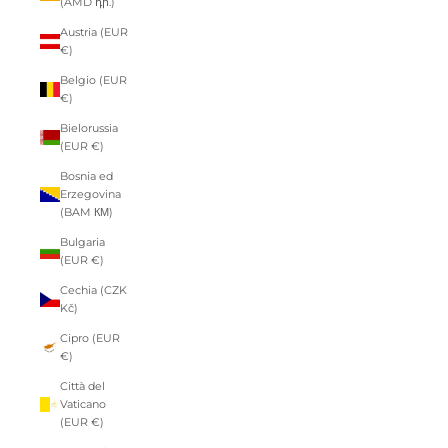
(AMD դր.)
Austria (EUR
€)
Belgio (EUR
€)
Bielorussia
(EUR €)
Bosnia ed
Erzegovina
(BAM КМ)
Bulgaria
(EUR €)
Cechia (CZK
Kč)
Cipro (EUR
€)
Città del
Vaticano
(EUR €)