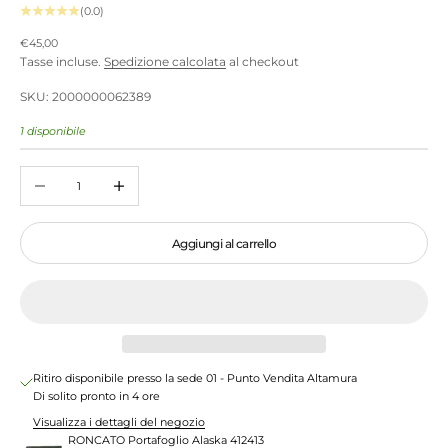
(0.0)
Prezzo scontato
€45,00
Tasse incluse.
Spedizione calcolata
al checkout
SKU: 2000000062389
1 disponibile
Diminuisci quantità
Aumenta quantità
Aggiungi al carrello
Ritiro disponibile presso la sede 01 - Punto Vendita Altamura
Di solito pronto in 4 ore
Visualizza i dettagli del negozio
RONCATO Portafoglio Alaska 412413