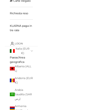
🎁 Carte Regalo
Richiesta reso
KLARNA paga in
tre rate
LOGIN
Italia (EUR
€)
Paese/Area
geografica
Albania (ALL
L)
Andorra (EUR
€)
Arabia
Saudita (SAR
ر.س)
Armenia