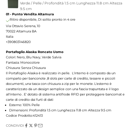
Verde / Pelle / Profondità 1.5 cm Lunghezza 11.8 cm Altezza
9.5 cm
01 - Punto Vendita Altamura
Ritiro disponibile, Di solito pronto in 4 ore
Via Ottavio Serena, 10
70022 Altamura BA
Italia
+390803146820
Portafoglio Alaska Roncato Uomo
Colori: Nero, Blu Navy, Verde Salvia
Fantasia: Monocolore
Chiusura: Senza Chiusura
Il Portafoglio Alaska è realizzato in pelle. L'interno è composto da un
comparto per banconote ,8 slots per carte di credito, tessere e piccoli
documenti, una tasca con chiusura a zip per le monete. L'esterno è
caratterizzato da un design semplice con una fascia trapuntata e il logo
all'interno . E' dotato di sistema antifrode RFID per proteggere bancomat e
carte di credito dai furti di dati
Esterno: 100% Pelle
Dimensioni: Profondità 1.5 cm Lunghezza 11.8 cm Altezza 9.5 cm
Codice Prodotto:412413
CONDIVIDI