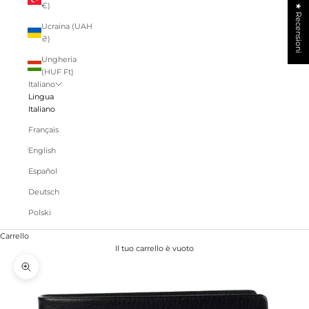
€)
★ Recensioni
Ucraina (UAH
₴)
Ungheria
(HUF Ft)
Italiano
Lingua
Italiano
Français
English
Español
Deutsch
Polski
Carrello
Il tuo carrello è vuoto
Ingrandisci immagine