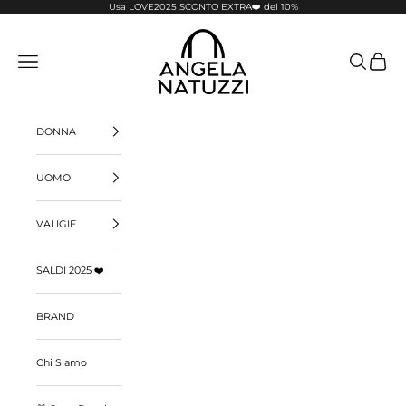
Vai al contenuto
Usa LOVE2025 SCONTO EXTRA❤️ del 10%
Pelletterie Angela Natuzzi
Menù
Cerca
Carrello
DONNA
UOMO
VALIGIE
SALDI 2025 ❤️
BRAND
Chi Siamo