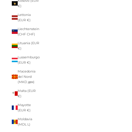
Kosovo (EUR
€)
Lettonia
(EUR €)
Liechtenstein
(CHF CHF)
Lituania (EUR
€)
Lussemburgo
(EUR €)
Macedonia
del Nord
(MKD ден)
Malta (EUR
€)
Mayotte
(EUR €)
Moldavia
(MDL L)