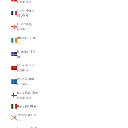
(DKK kr.)
Guadalupa
(EUR €)
Guernsey
(GBP £)
Irlanda (EUR
€)
Islanda (ISK
kr)
Isola di Man
(GBP £)
Isole Åland
(EUR €)
Isole Fær Øer
(DKK kr.)
Italia (EUR €)
Jersey (EUR
€)